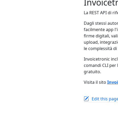
Invoicet
La REST API di rif
Dagli stessi auto
facilmente app l'i
firme digitali, va
upload, integrazi
le complessità di
Invoicetronic inc
comandi CLI per
gratuito.
Visita il sito
Invoi
Edit this pag