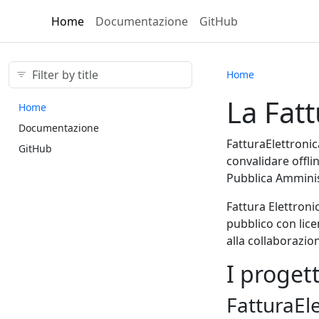
Home
Documentazione
Git
Hub
Home
La Fatt
Home
Documentazione
FatturaElettronic
Git
Hub
convalidare offli
Pubblica Amminis
Fattura Elettron
pubblico con lic
alla collaborazion
I progett
FatturaEl