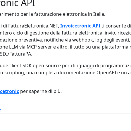
ronic API
erimento per la fatturazione elettronica in Italia.
ri di FatturaElettronica.NET,
Invoicetronic API
ti consente d
ntero ciclo di gestione della fattura elettronica: invio, ricez
lidazione preventiva, notifiche via webhook, log degli eventi,
one LLM via MCP server e altro, il tutto su una piattaform
 SDI/FatturaPA.
lude client SDK open-source per i linguaggi di programmazio
 lo scripting, una completa documentazione OpenAPI e un
cetronic
per saperne di più.
e